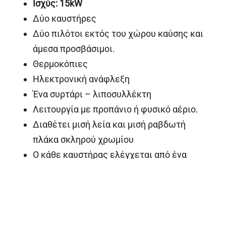
Ισχύς
:
15
kW
Δύο καυστήρες
Δύο πιλότοι εκτός του χώρου καύσης και
άμεσα προσβάσιμοι.
Θερμοκόπιες
Ηλεκτρονική ανάφλεξη
Ένα συρτάρι – λιποσυλλέκτη
Λειτουργία με προπάνιο ή φυσικό αέριο.
Διαθέτει μισή λεία και μισή ραβδωτή
πλάκα σκληρού χρωμίου
Ο κάθε καυστήρας ελέγχεται από ένα
ο
θερμοστάτη μέχρι 300
C
Κατ επιλογίν:
Πλάκα σκληρού χρωμίου ή σιδήρου
Λεία πλάκα ή ραβδωτή ή μισή λεία και