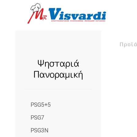
Skip to main content
Προϊ
Ψησταριά
Πανοραμική
PSG5+5
PSG7
PSG3N