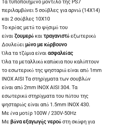
Τα τυποποιημένο μοντέλο της PS7
περιλαμβάνει 5 σούβλες για αρνιά (14X14)
και 2 σούβλες 10X10
Το κρέας μετά το ψήσιμό του
είναι
ζουμερό
και
τραγανιστό
εξωτερικά
Δουλεύει
μόνο με
κάρβουνο
Όλα τα τζάμια είναι
ασφαλείας
Όλα τα μεταλλικά καπάκια που καλύπτουν
το εσωτερικό της ψησταριά είναι από 1mm
ΙΝΟΧ AISI Τα στηρίγματα των σουβλών
είναι από 2mm ΙΝΟΧ AISI 304. Τα
εσωτερικά στηρίγματα του πάτου της
ψησταριάς είναι από 1.5mm ΙΝΟΧ 430.
Με ένα μοτέρ 100W / 230V-50Hz
Με
βάνα εξαγωγής νερού
στη σκάφη για