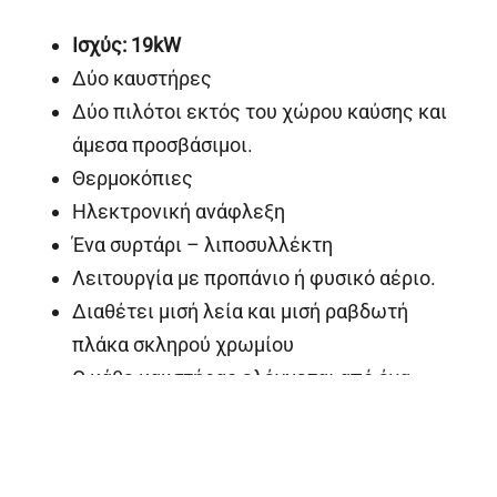
Ισχύς
:
19
kW
Δύο καυστήρες
Δύο πιλότοι εκτός του χώρου καύσης και
άμεσα προσβάσιμοι.
Θερμοκόπιες
Ηλεκτρονική ανάφλεξη
Ένα συρτάρι – λιποσυλλέκτη
Λειτουργία με προπάνιο ή φυσικό αέριο.
Διαθέτει μισή λεία και μισή ραβδωτή
πλάκα σκληρού χρωμίου
Ο κάθε καυστήρας ελέγχεται από ένα
ο
θερμοστάτη μέχρι 300
C
Κατ επιλογίν:
Πλάκα σκληρού χρωμίου ή σιδήρου