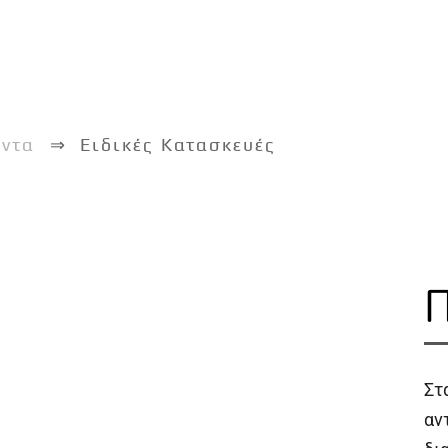
όντα
Ειδικές Κατασκευές
Π
Στ
αν