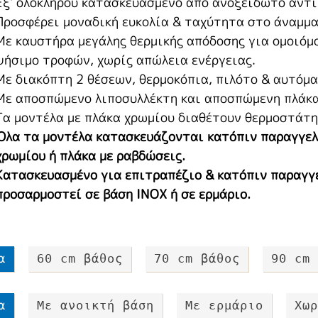
Εξ' ολοκλήρου κατασκευασμένο από ανοξείδωτο αντιμ
Προσφέρει μοναδική ευκολία & ταχύτητα στο άναμμα
Με καυστήρα μεγάλης θερμικής απόδοσης για ομοιόμ
ψήσιμο τροφών, χωρίς απώλεια ενέργειας.
Με διακόπτη 2 θέσεων, θερμοκόπια, πιλότο & αυτόμ
Με αποσπώμενο λιποσυλλέκτη και αποσπώμενη πλάκα
Τα μοντέλα με πλάκα χρωμίου διαθέτουν θερμοστάτη
Όλα τα μοντέλα κατασκευάζονται κατόπιν παραγγελ
χρωμίου ή πλάκα με ραβδώσεις.
Κατασκευασμένο για επιτραπέζιο & κατόπιν παραγγε
προσαρμοστεί σε βάση ΙΝΟΧ ή σε ερμάριο.
α
60 cm βάθος
70 cm βάθος
90 cm 
α
Με ανοικτή βάση
Με ερμάριο
Χωρ