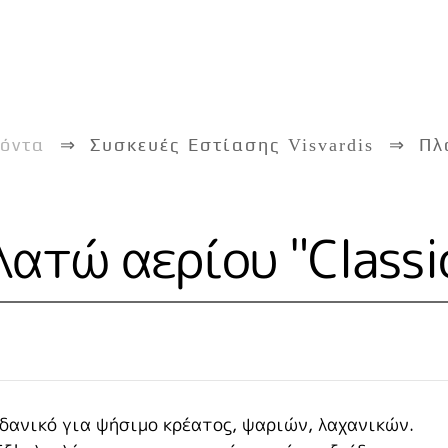
όντα
Συσκευές Εστίασης Visvardis
Πλ
λατώ αερίου "Classi
Ιδανικό για ψήσιμο κρέατος, ψαριών, λαχανικών.