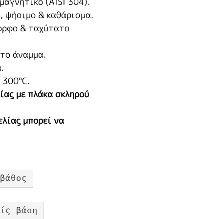
αγνητικό (AISI 304).
, ψήσιμο & καθάρισμα.
ορφο & ταχύτατο
ατο άναμμα.
.
 300°C.
ίας με πλάκα σκληρού
λίας μπορεί να
βάθος
ίς βάση