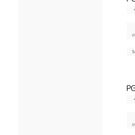
σ
Μ
PG
σ