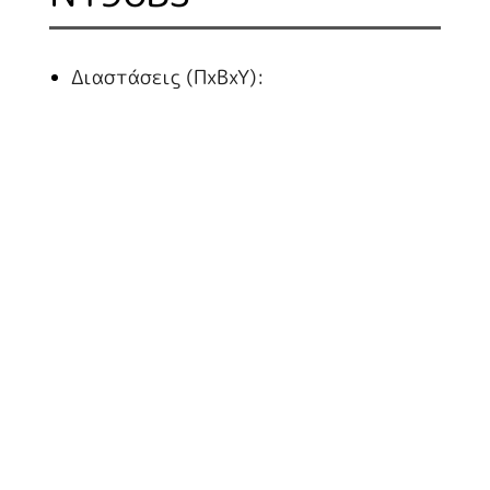
Διαστάσεις (ΠxBxY):
40X90X86
Με ανοικτή βάση