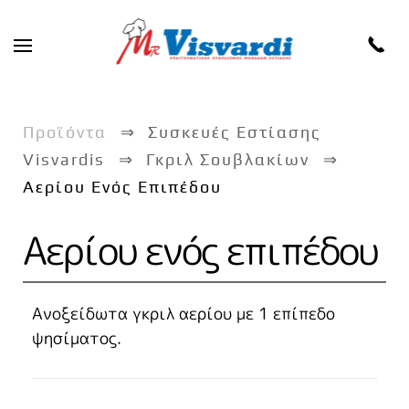
Skip to main content
Προϊόντα
Συσκευές Εστίασης
Visvardis
Γκριλ Σουβλακίων
Aερίου Ενός Επιπέδου
Aερίου ενός επιπέδου
Ανοξείδωτα γκριλ αερίου με 1 επίπεδο
ψησίματος.