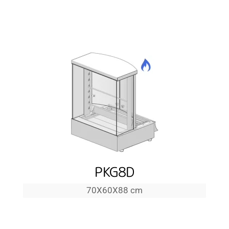
PKG8D
70Χ60Χ88 cm