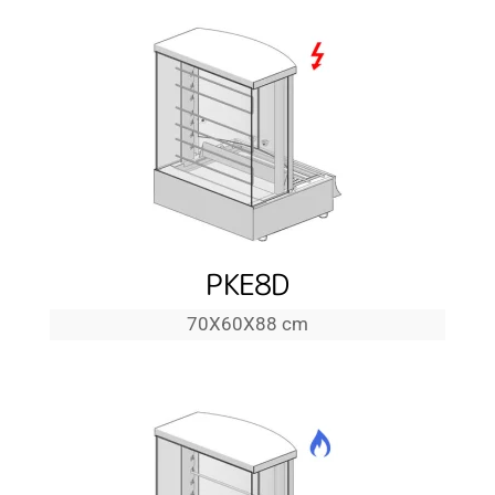
PKE8D
70Χ60Χ88 cm