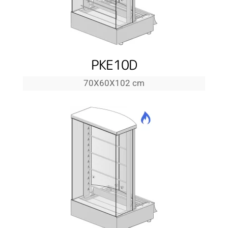
PKE10D
70Χ60Χ102 cm