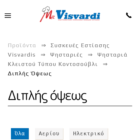
Skip to main content
Προϊόντα
Συσκευές Εστίασης
Visvardis
Ψησταριές
Ψησταριά
Κλειστού Τύπου Κοντοσούβλι
Διπλής Όψεως
Διπλής όψεως
Όλα
Αερίου
Ηλεκτρικό