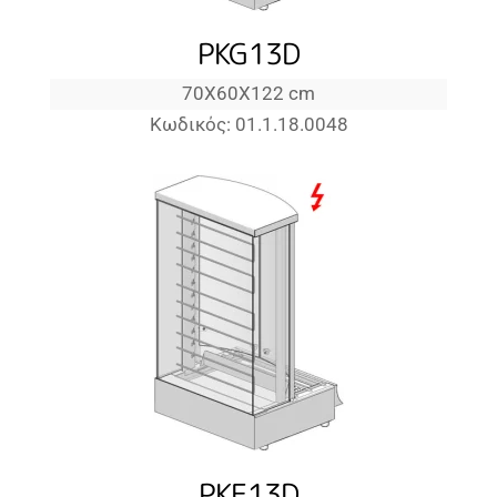
PKG13D
70Χ60Χ122 cm
Κωδικός: 01.1.18.0048
PKE13D