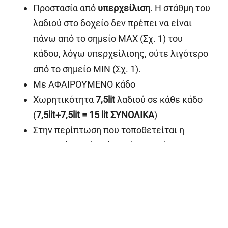
Προστασία από
υπερχείλιση
. Η στάθμη του
λαδιού στο δοχείο δεν πρέπει να είναι
πάνω από το σημείο MAX (Σχ. 1) του
κάδου, λόγω υπερχείλισης, ούτε λιγότερο
από το σημείο MIN (Σχ. 1).
Με ΑΦΑΙΡΟΥΜΕΝΟ κάδο
Χωρητικότητα
7,5lit
λαδιού σε κάθε κάδο
(
7,5
lit
+7,5
lit
= 15
lit
ΣΥΝΟΛΙΚΑ
)
Στην περίπτωση που τοποθετείται η
συσκευή σε βάση ή ερμάριο, υπάρχει η
δυνατότητα τοποθέτησης βάνας κάτω από
τον κάδο για το άδειασμά του.
Κατ' επιλογήν ο κάδοι είναι σταθεροί με
σταθερή έξοδο λαδιού στην πρόσοψη
Κατ' επιλογήν μπαίνει ηλεκτρονικό alarm