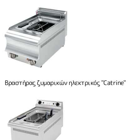
Βραστήρας ζυμαρικών ηλεκτρικός "Catrine"